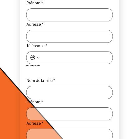
Prénom
*
Adresse
*
Téléphone
*
Personne parrainée
Nom de famille
*
Prénom
*
Adresse
*